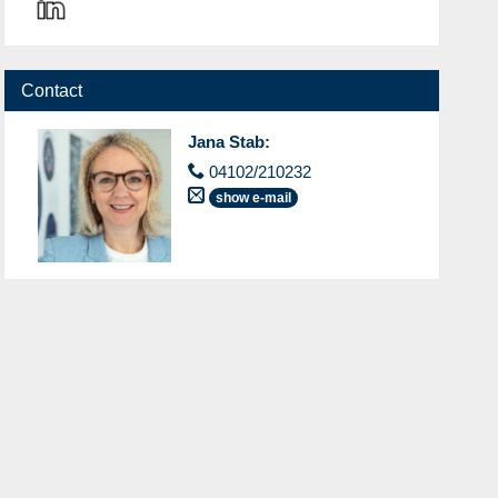
Contact
Jana Stab
:
04102/210232
show e-mail